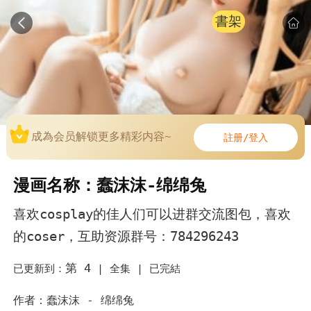
書架
成為会员解锁更多精彩内容~
註册/登入
漫画名称：蠢沫沫-绵绵兔
喜欢cosplay的佳人们可以进群交流图包，喜欢
的coser，互助资源群号：784296243
第 4
已更新到：
|
全集 |
已完結
作者：蠢沫沫 - 绵绵兔