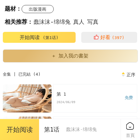
题材：
出版漫画
相关推荐：
蠢沫沫-绵绵兔
真人
写真
开始阅读
好看
(第1话)
(397)
+ 加入我の書架
全集 | 已完結 (4)
正序
第 1
免费
2024/06/09
第 2
开始阅读
第1话
蠢沫沫-绵绵兔
免费
2024/06/09
首頁