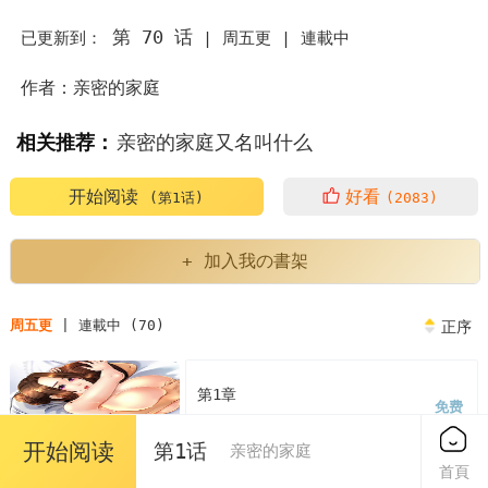
第 70 话
已更新到：
|
周五更 |
連載中
作者：亲密的家庭
相关推荐：
亲密的家庭又名叫什么
亲密的家庭漫画为什么不更新了
亲密的家庭繁体
开始阅读
好看
(第1话)
(2083)
亲密的家庭人物介绍
亲密的家庭又叫什么
+ 加入我の書架
亲密的家庭英语
亲密的家庭关系对孩子的影响
周五更
| 連載中 (70)
正序
亲密的家庭泰民
第1章
免费
亲密的家庭或者朋友中的评价表现了
2023/04/07
开始阅读
第1话
亲密的家庭
亲密的家庭火猫&凯瑞
韩漫亲密的家庭又名叫什么
首頁