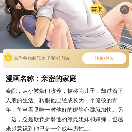
書架
成為会员解锁更多精彩内容~
註册/登入
漫画名称：亲密的家庭
泰皖，从小被豪门收养，被称为儿子，却过着下
人般的生活。转眼他已经成长为一个健硕的青
年，每当看见唯一对他好的娜静心跳就加快。另
一边，总是欺负折磨他的漂亮姐妹和婶婶，也越
来越意识到他已是一个成年男性……