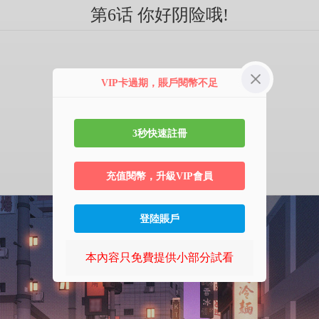
第6话 你好阴险哦!
VIP卡過期，賬戶閱幣不足
3秒快速註冊
充值閱幣，升級VIP會員
登陸賬戶
本內容只免費提供小部分試看