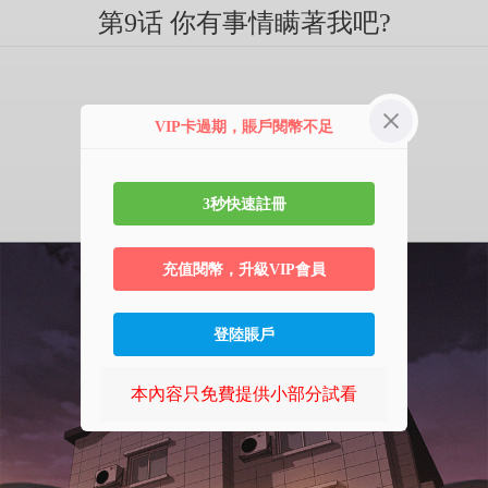
第9话 你有事情瞒著我吧?
VIP卡過期，賬戶閱幣不足
3秒快速註冊
充值閱幣，升級VIP會員
登陸賬戶
本內容只免費提供小部分試看