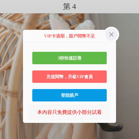
第 4
VIP卡過期，賬戶閱幣不足
3秒快速註冊
充值閱幣，升級VIP會員
登陸賬戶
本內容只免費提供小部分試看