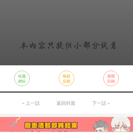
收藏
報錯
展開
網站
反饋
目錄
« 上一話
返回封面
下一話 »