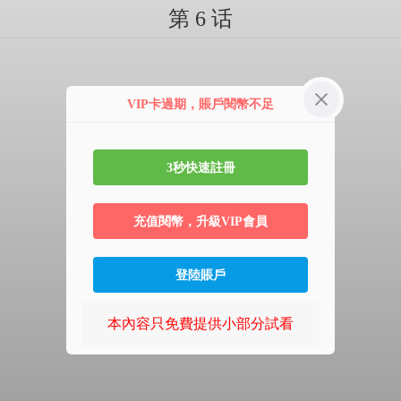
第 6 话
VIP卡過期，賬戶閱幣不足
3秒快速註冊
充值閱幣，升級VIP會員
登陸賬戶
本內容只免費提供小部分試看